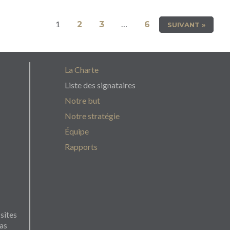
1
…
2
3
6
SUIVANT »
La Charte
Liste des signataires
Notre but
Notre stratégie
Équipe
Rapports
 sites
pas