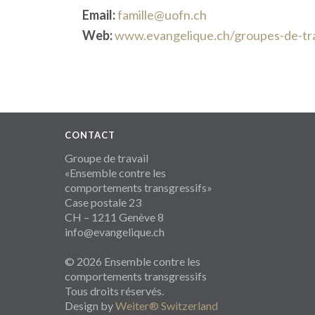
Email:
famille@uofn.ch
Web:
www.evangelique.ch/groupes-de-tra
CONTACT
Groupe de travail
«Ensemble contre les
comportements transgressifs»
Case postale 23
CH – 1211 Genève 8
info@evangelique.ch
© 2026 Ensemble contre les
comportements transgressifs
Tous droits réservés.
Design by
Weiter® Switzerland