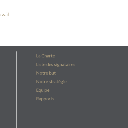
vail
La Charte
Liste des signataires
Notre but
Notre stratégie
Équipe
Rapports