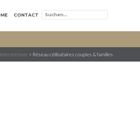
OME
CONTACT
nterzeichner
>
Réseau célibataires couples & familles